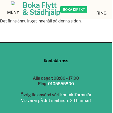
Boka Flytt
BOKA DIREKT
& Städhjälp
MENY
RING
Det finns ännu inget innehåll på denna sidan.
Kontakta oss
Alla dagar: 08:00 - 17:00
Ring:
0105855800
Övrig tid använd vårt
kontaktformulär
Vi svarar på ditt mail inom 24 timmar!