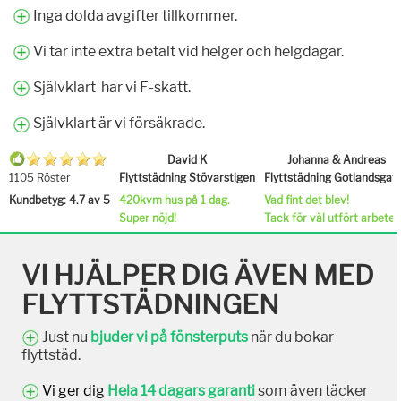
Inga dolda avgifter tillkommer.
Vi tar inte extra betalt vid helger och helgdagar.
Självklart har vi F-skatt.
Självklart är vi försäkrade.
David K
Johanna & Andreas
1105 Röster
Flyttstädning Stövarstigen
Flyttstädning Gotlandsgat
Kundbetyg: 4.7 av 5
420kvm hus på 1 dag.
Vad fint det blev!
Super nöjd!
Tack för väl utfört arbete.
VI HJÄLPER DIG ÄVEN MED
FLYTTSTÄDNINGEN
Just nu
bjuder vi på fönsterputs
när du bokar
flyttstäd.
Vi ger dig
Hela 14 dagars garanti
som även täcker