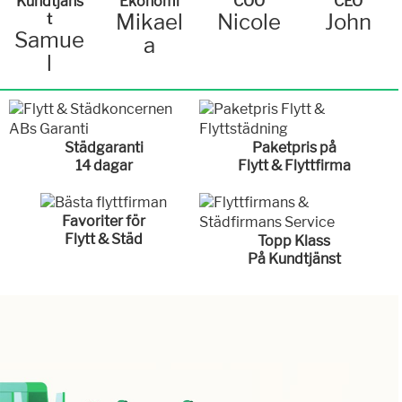
Kundtjäns
Ekonomi
COO
CEO
Mikael
Nicole
John
t
Samue
a
l
Städgaranti
Paketpris på
14 dagar
Flytt & Flyttfirma
Favoriter för
Flytt & Städ
Topp Klass
På Kundtjänst