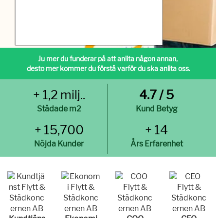
Ju mer du funderar på att anlita någon annan,
desto mer kommer du förstå varför du ska anlita oss.
+ 1,2 milj..
4.7 / 5
Städade m2
Kund Betyg
+ 15,700
+ 14
Nöjda Kunder
Års Erfarenhet