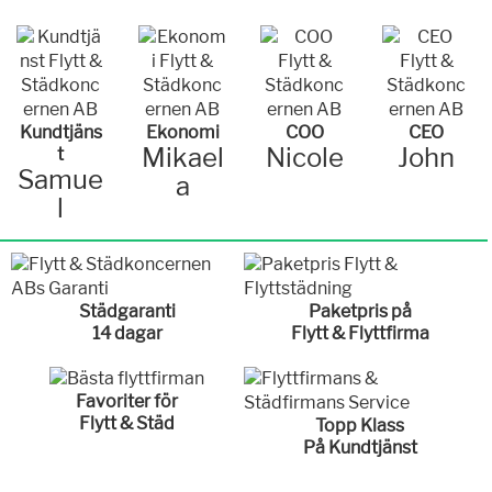
Kundtjäns
Ekonomi
COO
CEO
Mikael
Nicole
John
t
Samue
a
l
Städgaranti
Paketpris på
14 dagar
Flytt & Flyttfirma
Favoriter för
Flytt & Städ
Topp Klass
På Kundtjänst