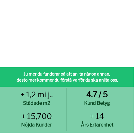
Ju mer du funderar på att anlita någon annan,
desto mer kommer du förstå varför du ska anlita oss.
+ 1,2 milj..
4.7 / 5
Städade m2
Kund Betyg
+ 15,700
+ 14
Nöjda Kunder
Års Erfarenhet