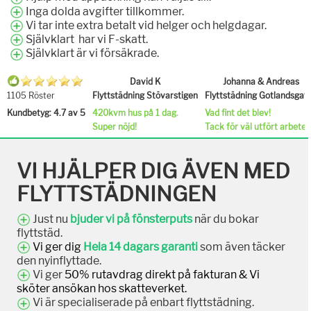
Inga dolda avgifter tillkommer.
Vi tar inte extra betalt vid helger och helgdagar.
Självklart har vi F-skatt.
Självklart är vi försäkrade.
David K
Johanna & Andreas
1105 Röster
Flyttstädning Stövarstigen
Flyttstädning Gotlandsgat
Kundbetyg: 4.7 av 5
420kvm hus på 1 dag.
Vad fint det blev!
Super nöjd!
Tack för väl utfört arbete.
VI HJÄLPER DIG ÄVEN MED
FLYTTSTÄDNINGEN
Just nu
bjuder vi på fönsterputs
när du bokar
flyttstäd.
Vi ger dig
Hela 14 dagars garanti
som även täcker
den nyinflyttade.
Vi ger
50% rutavdrag direkt på fakturan & Vi
sköter ansökan hos skatteverket.
Vi är specialiserade på enbart flyttstädning.