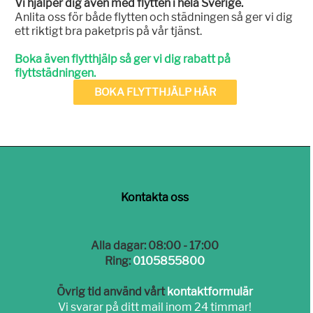
Vi hjälper dig även med flytten i hela Sverige.
Anlita oss för både flytten och städningen så ger vi dig
ett riktigt bra paketpris på vår tjänst.
Boka även flytthjälp så ger vi dig rabatt på
flyttstädningen.
BOKA FLYTTHJÄLP HÄR
Kontakta oss
Alla dagar: 08:00 - 17:00
Ring:
0105855800
Övrig tid använd vårt
kontaktformulär
Vi svarar på ditt mail inom 24 timmar!