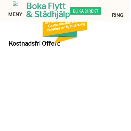
Boka Flytt
BOKA DIREKT
& Städhjälp
MENY
RING
Kostnadsfri Offert: