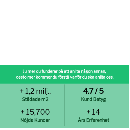
Ju mer du funderar på att anlita någon annan,
desto mer kommer du förstå varför du ska anlita oss.
+ 1,2 milj..
4.7 / 5
Städade m2
Kund Betyg
+ 15,700
+ 14
Nöjda Kunder
Års Erfarenhet