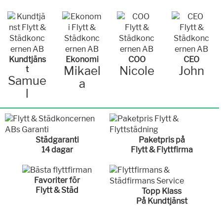
Kundtjäns
Ekonomi
COO
CEO
Mikael
Nicole
John
t
Samue
a
l
Städgaranti
Paketpris på
14 dagar
Flytt & Flyttfirma
Favoriter för
Flytt & Städ
Topp Klass
På Kundtjänst