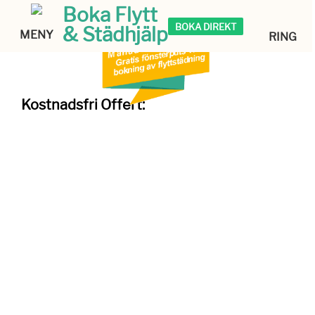
Boka Flytt
BOKA DIREKT
& Städhjälp
MENY
RING
Kostnadsfri Offert: