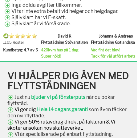
Inga dolda avgifter tillkommer.
Vi tar inte extra betalt vid helger och helgdagar.
Självklart har vi F-skatt.
Självklart är vi försäkrade.
David K
Johanna & Andreas
1105 Röster
Flyttstädning Stövarstigen
Flyttstädning Gotlandsgat
Kundbetyg: 4.7 av 5
420kvm hus på 1 dag.
Vad fint det blev!
Super nöjd!
Tack för väl utfört arbete.
VI HJÄLPER DIG ÄVEN MED
FLYTTSTÄDNINGEN
Just nu
bjuder vi på fönsterputs
när du bokar
flyttstäd.
Vi ger dig
Hela 14 dagars garanti
som även täcker
den nyinflyttade.
Vi ger
50% rutavdrag direkt på fakturan & Vi
sköter ansökan hos skatteverket.
Vi är specialiserade på enbart flyttstädning.