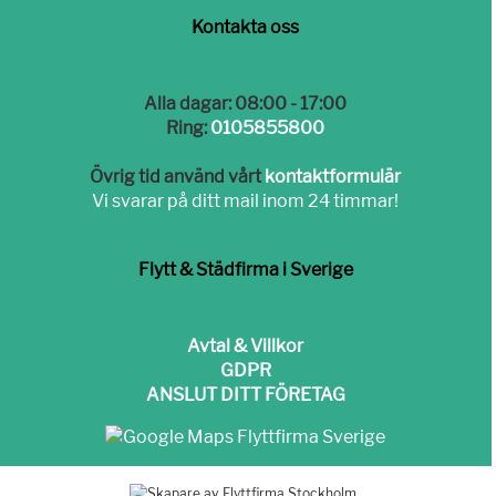
Kontakta oss
Alla dagar: 08:00 - 17:00
Ring:
0105855800
Övrig tid använd vårt
kontaktformulär
Vi svarar på ditt mail inom 24 timmar!
Flytt & Städfirma i Sverige
Avtal & Villkor
GDPR
ANSLUT DITT FÖRETAG