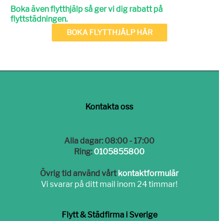
Boka även flytthjälp så ger vi dig rabatt på
flyttstädningen.
BOKA FLYTTHJÄLP HÄR
Kontakta oss
Alla dagar: 08:00 - 17:00
Ring:
0105855800
Övrig tid använd vårt
kontaktformulär
Vi svarar på ditt mail inom 24 timmar!
Flytt & Städfirma i Sverige