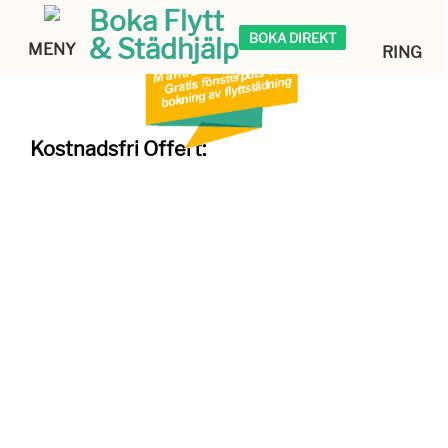
Boka Flytt
BOKA DIREKT
& Städhjälp
MENY
RING
Kostnadsfri Offert: