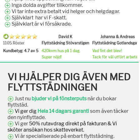
Inga dolda avgifter tillkommer.
Vi tar inte extra betalt vid helger och helgdagar.
Självklart har vi F-skatt.
Självklart är vi försäkrade.
David K
Johanna & Andreas
1105 Röster
Flyttstädning Stövarstigen
Flyttstädning Gotlandsgat
Kundbetyg: 4.7 av 5
420kvm hus på 1 dag.
Vad fint det blev!
Super nöjd!
Tack för väl utfört arbete.
VI HJÄLPER DIG ÄVEN MED
FLYTTSTÄDNINGEN
Just nu
bjuder vi på fönsterputs
när du bokar
flyttstäd.
Vi ger dig
Hela 14 dagars garanti
som även täcker
den nyinflyttade.
Vi ger
50% rutavdrag direkt på fakturan & Vi
sköter ansökan hos skatteverket.
Vi är specialiserade på enbart flyttstädning.