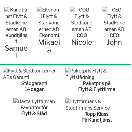
Kundtjäns
Ekonomi
COO
CEO
Mikael
Nicole
John
t
Samue
a
l
Städgaranti
Paketpris på
14 dagar
Flytt & Flyttfirma
Favoriter för
Flytt & Städ
Topp Klass
På Kundtjänst