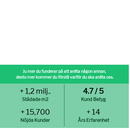
Ju mer du funderar på att anlita någon annan,
desto mer kommer du förstå varför du ska anlita oss.
+ 1,2 milj..
4.7 / 5
Städade m2
Kund Betyg
+ 15,700
+ 14
Nöjda Kunder
Års Erfarenhet