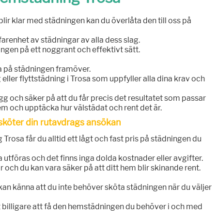
blir klar med städningen kan du överlåta den till oss på
farenhet av städningar av alla dess slag.
ingen på ett noggrant och effektivt sätt.
ka på städningen framöver.
eller flyttstädning i Trosa som uppfyller alla dina krav och
g och säker på att du får precis det resultatet som passar
m och upptäcka hur välstädat och rent det är.
 sköter din rutavdrags ansökan
Trosa får du alltid ett lågt och fast pris på städningen du
ka utföras och det finns inga dolda kostnader eller avgifter.
r och du kan vara säker på att ditt hem blir skinande rent.
du kan känna att du inte behöver sköta städningen när du väljer
t billigare att få den hemstädningen du behöver i och med