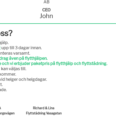
CEO
John
oss?
jälp.
g
upp till 3 dagar innan.
nteras varsamt.
rag även på flytthjälpen.
 och vi erbjuder paketpris på flytthjälp och flyttstädning.
n väljas till.
llkommer.
t vid helger och helgdagar.
t.
ade.
A
Richard & Lina
borgsvägen
Flyttstädning Vasagatan