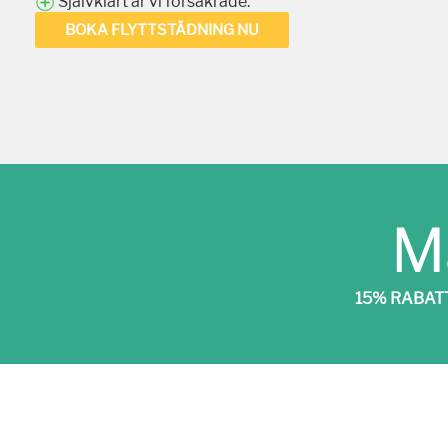
Självklart är vi försäkrade.
BOKA FLYTTSTÄDNING NU
M
15% RABAT