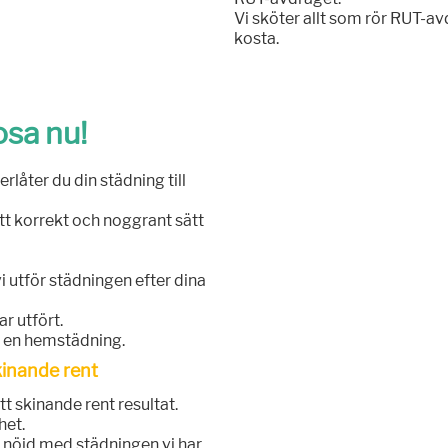
Vi sköter allt som rör RUT-av
kosta.
sa nu!
erlåter du din städning till
tt korrekt och noggrant sätt
i utför städningen efter dina
r utfört.
ör en hemstädning.
inande rent
t skinande rent resultat.
het.
ir nöjd med städningen vi har