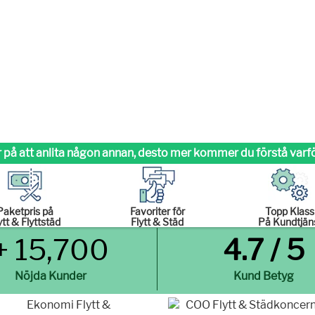
 på att anlita någon annan,
desto mer kommer du förstå varför
Paketpris på
Favoriter för
Topp Klass
ytt & Flyttstäd
Flytt & Städ
På Kundtjän
+ 15,700
4.7 / 5
Nöjda Kunder
Kund Betyg