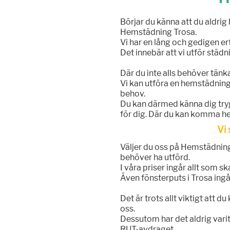
Börjar du känna att du aldrig 
Hemstädning Trosa.
Vi har en lång och gedigen er
Det innebär att vi utför städn
Där du inte alls behöver tän
Vi kan utföra en hemstädning 
behov.
Du kan därmed känna dig tryg
för dig. Där du kan komma he
Vi
Väljer du oss på Hemstädning 
behöver ha utförd.
I våra priser ingår allt som s
Även fönsterputs i Trosa ingå
Det är trots allt viktigt att 
oss.
Dessutom har det aldrig vari
RUT-avdraget.