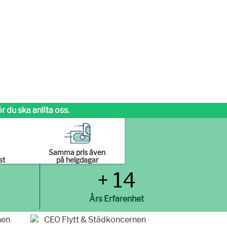
 du ska anlita oss.
Samma pris även
st
på helgdagar
+ 14
Års Erfarenhet