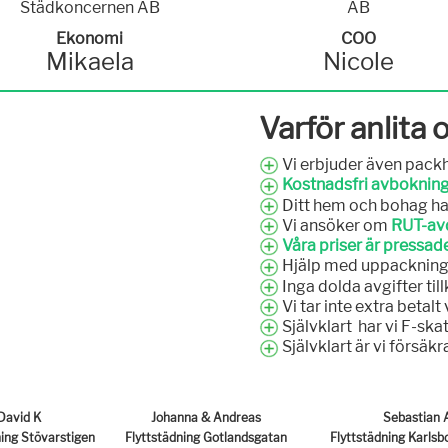
Ekonomi
COO
Mikaela
Nicole
Varför anlita 
Vi erbjuder även packh
Kostnadsfri avboknin
Ditt hem och bohag ha
Vi ansöker om
RUT-avd
Våra priser är pressade
Hjälp med uppackning ka
Inga dolda avgifter ti
Vi tar inte extra betal
Självklart har vi F-skat
Självklart är vi försäkr
David K
Johanna & Andreas
Sebastian 
ning Stövarstigen
Flyttstädning Gotlandsgatan
Flyttstädning Karls