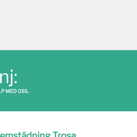
j:
P MED OSS.
emstädning Trosa