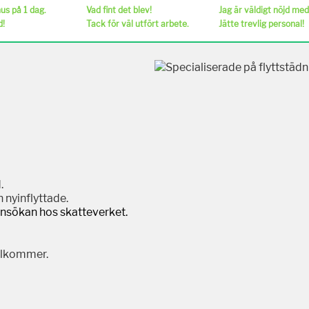
s på 1 dag.
Vad fint det blev!
Jag är väldigt nöjd med
d!
Tack för väl utfört arbete.
Jätte trevlig personal!
.
 nyinflyttade.
ansökan hos skatteverket.
illkommer.