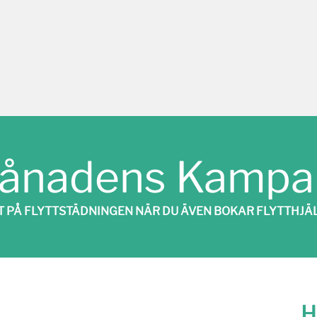
ånadens Kampan
T PÅ FLYTTSTÄDNINGEN NÄR DU ÄVEN BOKAR FLYTTHJÄL
H