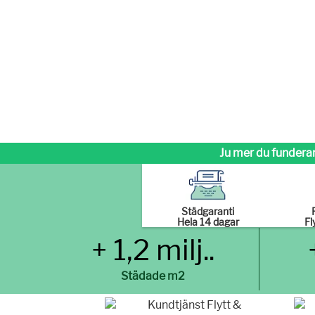
Ju mer du funderar
Städgaranti
Hela 14 dagar
Fl
+ 1,2 milj..
Städade m2