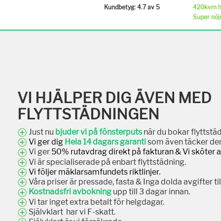
420kvm hu
Kundbetyg: 4.7 av 5
Super nöj
VI HJÄLPER DIG ÄVEN MED
FLYTTSTÄDNINGEN
Just nu
bjuder vi på fönsterputs
när du bokar flyttstäd
Vi ger dig
Hela 14 dagars garanti
som även täcker den
Vi ger
50% rutavdrag direkt på fakturan & Vi sköter 
Vi är specialiserade på enbart flyttstädning.
Vi följer mäklarsamfundets riktlinjer.
Våra priser är pressade, fasta & Inga dolda avgifter t
Kostnadsfri avbokning
upp till 3 dagar innan.
Vi tar inget extra betalt för helgdagar.
Självklart har vi F-skatt.