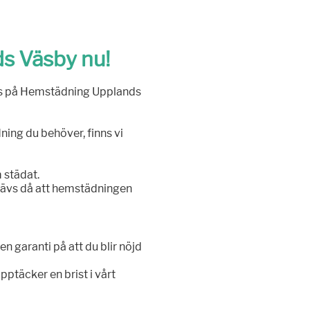
s Väsby nu!
oss på Hemstädning Upplands
dning du behöver, finns vi
m städat.
 krävs då att hemstädningen
n garanti på att du blir nöjd
ptäcker en brist i vårt