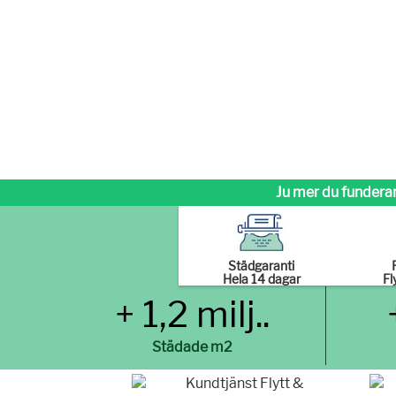
Ju mer du funderar
Städgaranti
Hela 14 dagar
Fl
+ 1,2 milj..
Städade m2