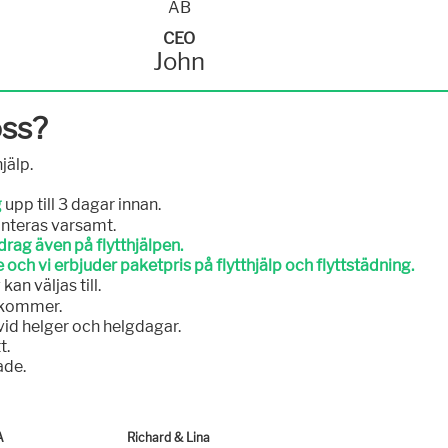
CEO
John
oss?
jälp.
g
upp till 3 dagar innan.
nteras varsamt.
rag även på flytthjälpen.
 och vi erbjuder paketpris på flytthjälp och flyttstädning.
n väljas till.
llkommer.
t vid helger och helgdagar.
t.
ade.
A
Richard & Lina