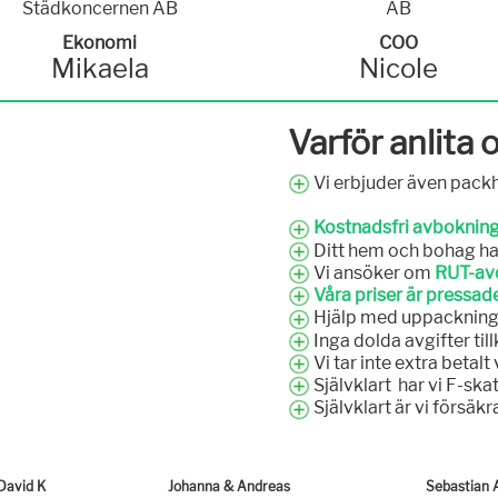
Ekonomi
COO
Mikaela
Nicole
Varför anlita 
Vi erbjuder även packh
Kostnadsfri avboknin
Ditt hem och bohag ha
Vi ansöker om
RUT-avd
Våra priser är pressade
Hjälp med uppackning ka
Inga dolda avgifter ti
Vi tar inte extra betal
Självklart har vi F-skat
Självklart är vi försäkr
David K
Johanna & Andreas
Sebastian 