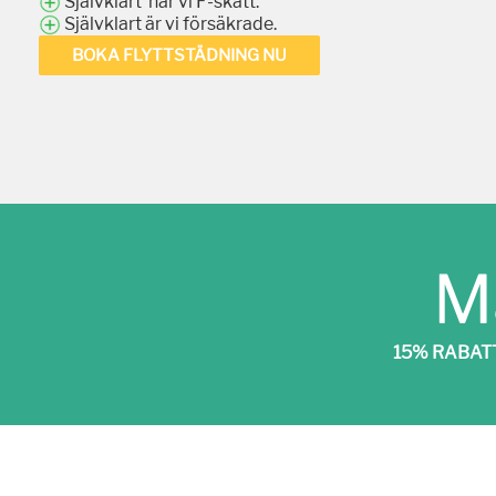
Självklart har vi F-skatt.
Självklart är vi försäkrade.
BOKA FLYTTSTÄDNING NU
M
15% RABAT