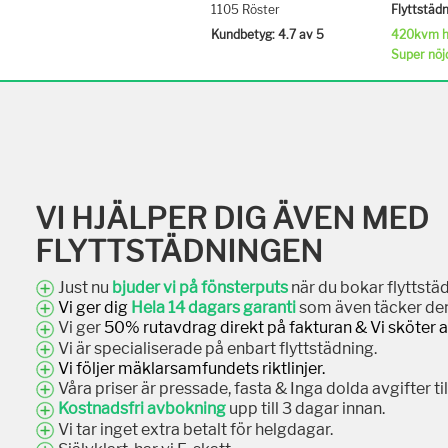
Flyttstäd
1105 Röster
420kvm hu
Kundbetyg: 4.7 av 5
Super nöj
VI HJÄLPER DIG ÄVEN MED
FLYTTSTÄDNINGEN
Just nu
bjuder vi på fönsterputs
när du bokar flyttstäd
Vi ger dig
Hela 14 dagars garanti
som även täcker den
Vi ger
50% rutavdrag direkt på fakturan & Vi sköter 
Vi är specialiserade på enbart flyttstädning.
Vi följer mäklarsamfundets riktlinjer.
Våra priser är pressade, fasta & Inga dolda avgifter t
Kostnadsfri avbokning
upp till 3 dagar innan.
Vi tar inget extra betalt för helgdagar.