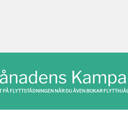
ånadens Kampan
T PÅ FLYTTSTÄDNINGEN NÄR DU ÄVEN BOKAR FLYTTHJÄL