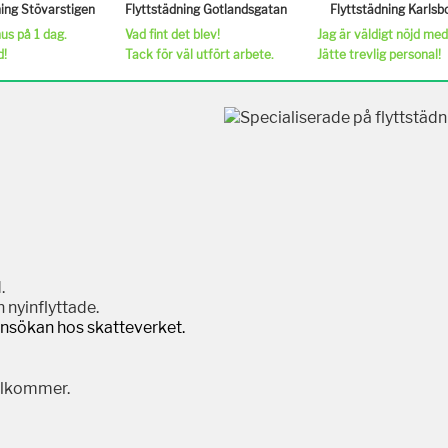
ning Stövarstigen
Flyttstädning Gotlandsgatan
Flyttstädning Karls
s på 1 dag.
Vad fint det blev!
Jag är väldigt nöjd med
d!
Tack för väl utfört arbete.
Jätte trevlig personal!
.
 nyinflyttade.
ansökan hos skatteverket.
illkommer.