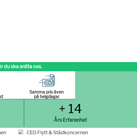
 du ska anlita oss.
Samma pris även
st
på helgdagar
+ 14
Års Erfarenhet