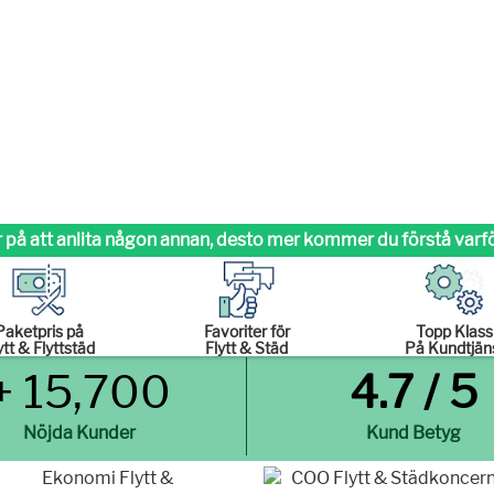
 på att anlita någon annan,
desto mer kommer du förstå varför
Paketpris på
Favoriter för
Topp Klass
ytt & Flyttstäd
Flytt & Städ
På Kundtjän
+ 15,700
4.7 / 5
Nöjda Kunder
Kund Betyg