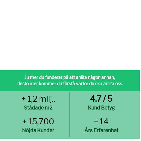
Ju mer du funderar på att anlita någon annan,
desto mer kommer du förstå varför du ska anlita oss.
+ 1,2 milj..
4.7 / 5
Städade m2
Kund Betyg
+ 15,700
+ 14
Nöjda Kunder
Års Erfarenhet