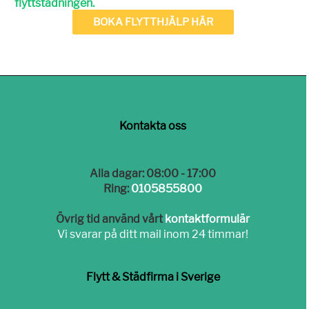
flyttstädningen.
BOKA FLYTTHJÄLP HÄR
Kontakta oss
Alla dagar: 08:00 - 17:00
Ring:
0105855800
Övrig tid använd vårt
kontaktformulär
Vi svarar på ditt mail inom 24 timmar!
Flytt & Städfirma i Sverige