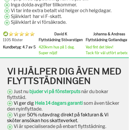
Inga dolda avgifter tillkommer.
Vi tar inte extra betalt vid helger och helgdagar.
Självklart har vi F-skatt.
Självklart är vi försäkrade.
David K
Johanna & Andreas
1105 Röster
Flyttstädning Stövarstigen
Flyttstädning Gotlandsgat
Kundbetyg: 4.7 av 5
420kvm hus på 1 dag.
Vad fint det blev!
Super nöjd!
Tack för väl utfört arbete.
VI HJÄLPER DIG ÄVEN MED
FLYTTSTÄDNINGEN
Just nu
bjuder vi på fönsterputs
när du bokar
flyttstäd.
Vi ger dig
Hela 14 dagars garanti
som även täcker
den nyinflyttade.
Vi ger
50% rutavdrag direkt på fakturan & Vi
sköter ansökan hos skatteverket.
Vi är specialiserade på enbart flyttstädning.