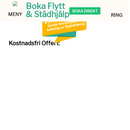
Boka Flytt
BOKA DIREKT
& Städhjälp
MENY
RING
Kostnadsfri Offert: