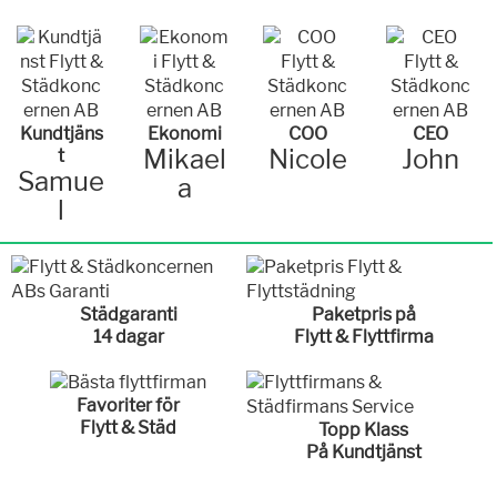
Kundtjäns
Ekonomi
COO
CEO
Mikael
Nicole
John
t
Samue
a
l
Städgaranti
Paketpris på
14 dagar
Flytt & Flyttfirma
Favoriter för
Flytt & Städ
Topp Klass
På Kundtjänst