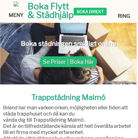
Boka Flytt
BOKA DIREKT
& Städhjälp
MENY
RING
Boka städningen smidigt online
Se Priser | Boka Här
Trappstädning Malmö
Ibland har man varken orken, möjligheten eller tiden att
städa trapphuset och då kan du
vända dig till Trappstädning Malmö.
Det är en tillfredställande känsla att helt överlåta arbetet
till en firma med mycket erfarenhet.