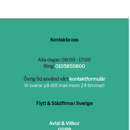
Kontakta oss
Alla dagar: 08:00 - 17:00
Ring:
0105855800
Övrig tid använd vårt
kontaktformulär
Vi svarar på ditt mail inom 24 timmar!
Flytt & Städfirma i Sverige
Avtal & Villkor
GDPR