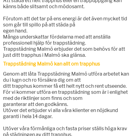
Att städa ett helt trapphus eller en trappuppgång kan
känns både slitsamt och mödosamt.
Förutom att det tar på ens energi är det även mycket tid
som går till spillo på att städa på
egen hand.
Många underskattar fördelarna med att anställa
professionell hjälp för trappstädning.
Trappstädning Malmö erbjuder det som behövs för att
just ditt trapphus i Malmö ska glänsa.
Trappstädning Malmö kan allt om trapphus
Genom att låta Trappstädning Malmö utföra arbetet kan
du i lugn och ro försäkra dig om att
ditt trapphus kommer få ett helt nytt och rent utseende.
För vi kommer utföra en trappstädning som är i enlighet
med de riktlinjer som finns och som
garanterar att den godkänns.
Utöver det erbjuder vi alla våra klienter en nöjdkund
garanti i hela 14 dagar.
Utöver våra förmånliga och fasta priser ställs höga krav
på städningen av ditt trapphus.